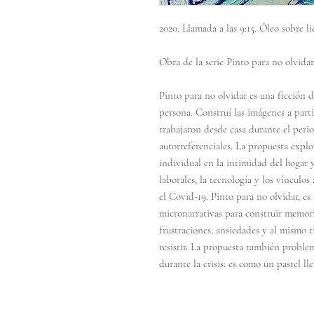
2020. Llamada a las 9:15. Óleo sobre l
Obra de la serie Pinto para no olvidar
Pinto para no olvidar es una ficción d
persona. Construí las imágenes a part
trabajaron desde casa durante el peri
autorreferenciales. La propuesta expl
individual en la intimidad del hogar y
laborales, la tecnología y los vínculos
el Covid-19. Pinto para no olvidar, es 
micronarrativas para construir memoria
frustraciones, ansiedades y al mismo 
resistir. La propuesta también problem
durante la crisis: es como un pastel lle